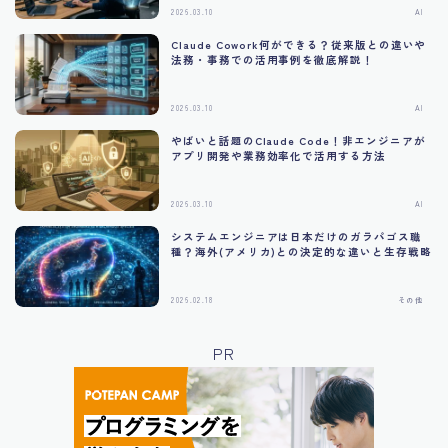
2026.03.10
AI
Claude Cowork何ができる？従来版との違いや
法務・事務での活用事例を徹底解説！
2026.03.10
AI
やばいと話題のClaude Code！非エンジニアが
アプリ開発や業務効率化で活用する方法
2026.03.10
AI
システムエンジニアは日本だけのガラパゴス職
種？海外(アメリカ)との決定的な違いと生存戦略
2026.02.18
その他
PR