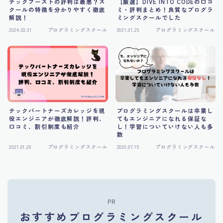
テックブーストの評判は最悪？ス
【厳選】DIVE INTO CODEの口コ
クールの特徴を分かりやすく徹底
ミ・評判まとめ！良質なプログラ
解説！
ミングスクールでした
2024.03.31
プログラミングスクール
2021.01.29
プログラミングスクール
テックパートナーズカレッジを現
プログラミングスクールは卒業し
役エンジニアが徹底解説！評判、
てもエンジニアになれる保証な
口コミ、割引制度も紹介
し！学習についていけない人も多
数
2021.01.20
プログラミングスクール
2020.07.15
プログラミングスクール
PR
おすすめプログラミングスクール