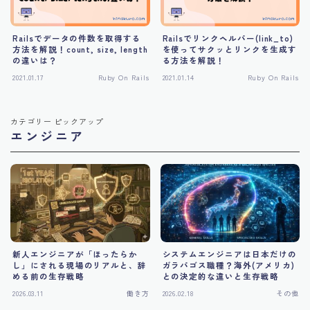
Railsでデータの件数を取得する
Railsでリンクヘルパー(link_to)
方法を解説！count, size, length
を使ってサクッとリンクを生成す
の違いは？
る方法を解説！
2021.01.17
Ruby On Rails
2021.01.14
Ruby On Rails
カテゴリー ピックアップ
エンジニア
新人エンジニアが「ほったらか
システムエンジニアは日本だけの
し」にされる現場のリアルと、辞
ガラパゴス職種？海外(アメリカ)
める前の生存戦略
との決定的な違いと生存戦略
2026.03.11
働き方
2026.02.18
その他