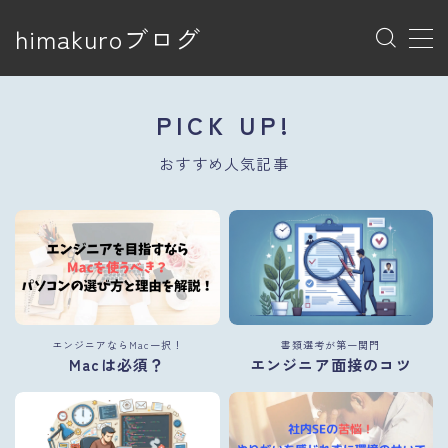
himakuroブログ
MENU
トップページ
PICK UP!
プライバシーポリシー
プライバシーポリシー
おすすめ人気記事
利用規約／特定商取引法に基づく表記
有料記事の決済完了ページ
特定商取引法に基づく表記
運営者情報
エンジニアならMac一択！
書類選考が第一関門
Macは必須？
エンジニア面接のコツ