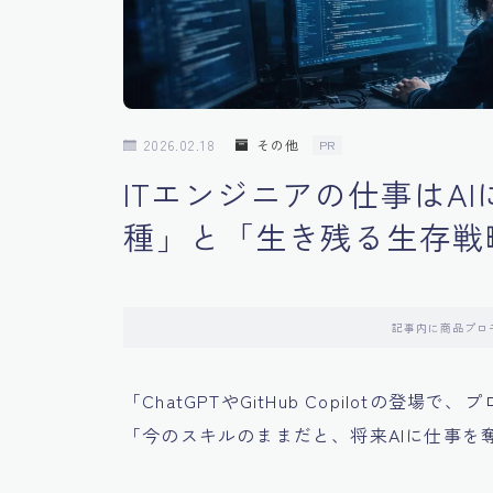
2026.02.18
その他
PR
ITエンジニアの仕事はA
種」と「生き残る生存戦
記事内に商品プロ
「ChatGPTやGitHub Copilotの登
「今のスキルのままだと、将来AIに仕事を