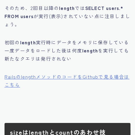
そのため、2回目以降の
length
では
SELECT users.*
FROM users
が実行(表示)されていない点に注目しまし
ょう。
初回の
length
実行時にデータをメモリに保存している
一度データをロードした後は何度
length
を実行しても
新たなクエリは発行されない
RailsのlengthメソッドのコードをGithubで見る場合は
こちら
sizeはlengthとcountのあわせ技