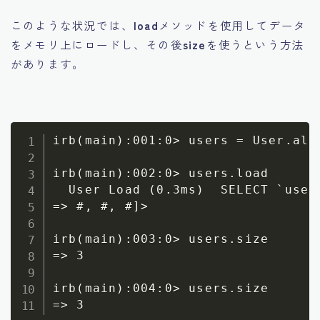
このような状況では、
load
メソッドを使用してデータ
をメモリ上にロードし、その後
size
を使うという方法
があります。
irb(main):001:0> users = User.all

irb(main):002:0> users.load

  User Load (0.3ms)  SELECT `users
=> #, #, #]>

irb(main):003:0> users.size

=> 3

irb(main):004:0> users.size
