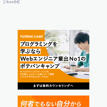
[/box04]