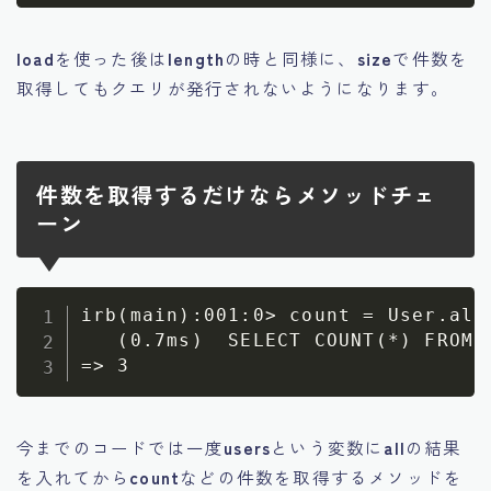
load
を使った後は
length
の時と同様に、
size
で件数を
取得してもクエリが発行されないようになります。
件数を取得するだけならメソッドチェ
ーン
irb(main):001:0> count = User.all.
   (0.7ms)  SELECT COUNT(*) FROM `
今までのコードでは一度
users
という変数に
all
の結果
を入れてから
count
などの件数を取得するメソッドを