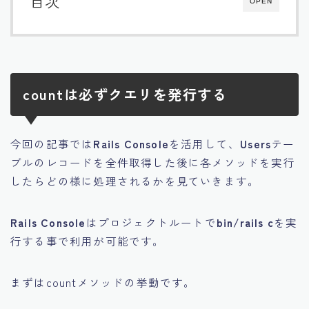
目次
OPEN
countは必ずクエリを発行する
今回の記事では
Rails Console
を活用して、
Users
テー
ブルのレコードを全件取得した後に各メソッドを実行
したらどの様に処理されるかを見ていきます。
Rails Console
はプロジェクトルートで
bin/rails c
を実
行する事で利用が可能です。
まずはcountメソッドの挙動です。