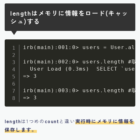
lengthはメモリに情報をロード(キャッ
シュ)する
irb(main):001:0> users = User
irb(main):002:0> users.length
  User Load (0.3ms)  SELECT `users
=> 3

irb(main):003:0> users.lengt
length
は1つめの
count
と違い
実行時にメモリに情報を
保存します。