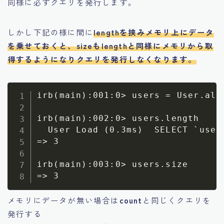
同様に必ずクエリを発行します。
しかし下記の様に間に
length
を挟みメモリ上にデータ
を乗せておくと、
size
も
length
と同様にメモリから取
得するようになりクエリを発行しなくなります。
irb(main):001:0> users = User.all

irb(main):002:0> users.length

  User Load (0.3ms)  SELECT `users
=> 3

irb(main):003:0> users.size

メモリにデータが無い場合は
count
と同じくクエリを
発行する