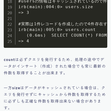
#usersの情報はキャッシュされているので件数
irb(main):004:0> users.size 

=> 3

#実際は1件レコードを作成したので4件存在する
irb(main):005:0> users.count 

   (0.6ms)  SELECT COUNT(*) FROM `
count
は必ずクエリを発行するため、処理の途中でデ
ータがインサート（作成）された場合でも常に最新の
件数を取得することが出来ます。
一方
size
はデータがキャッシュされている場合は、ク
エリを発行せずにキャッシュから件数を取得するため
に
必ずしも正確な件数を取得出来ない場合がありま
す。