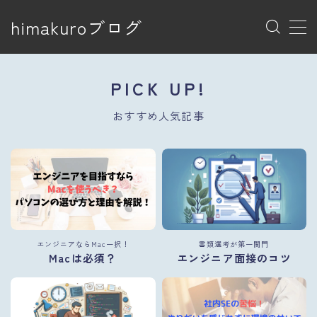
himakuroブログ
MENU
トップページ
PICK UP!
プライバシーポリシー
プライバシーポリシー
おすすめ人気記事
利用規約／特定商取引法に基づく表記
有料記事の決済完了ページ
特定商取引法に基づく表記
運営者情報
エンジニアならMac一択！
書類選考が第一関門
Macは必須？
エンジニア面接のコツ