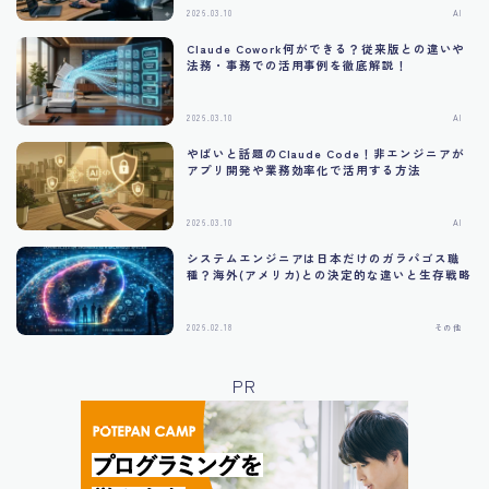
2026.03.10
AI
Claude Cowork何ができる？従来版との違いや
法務・事務での活用事例を徹底解説！
2026.03.10
AI
やばいと話題のClaude Code！非エンジニアが
アプリ開発や業務効率化で活用する方法
2026.03.10
AI
システムエンジニアは日本だけのガラパゴス職
種？海外(アメリカ)との決定的な違いと生存戦略
2026.02.18
その他
PR