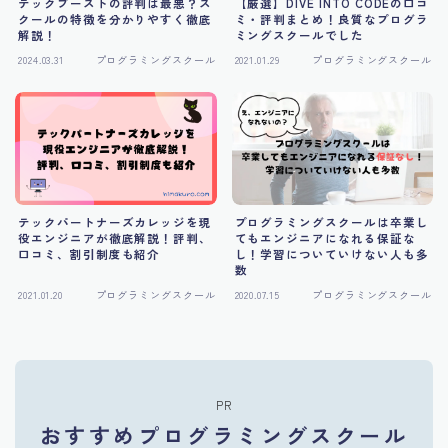
テックブーストの評判は最悪？ス
【厳選】DIVE INTO CODEの口コ
クールの特徴を分かりやすく徹底
ミ・評判まとめ！良質なプログラ
解説！
ミングスクールでした
2024.03.31
プログラミングスクール
2021.01.29
プログラミングスクール
テックパートナーズカレッジを現
プログラミングスクールは卒業し
役エンジニアが徹底解説！評判、
てもエンジニアになれる保証な
口コミ、割引制度も紹介
し！学習についていけない人も多
数
2021.01.20
プログラミングスクール
2020.07.15
プログラミングスクール
PR
おすすめプログラミングスクール