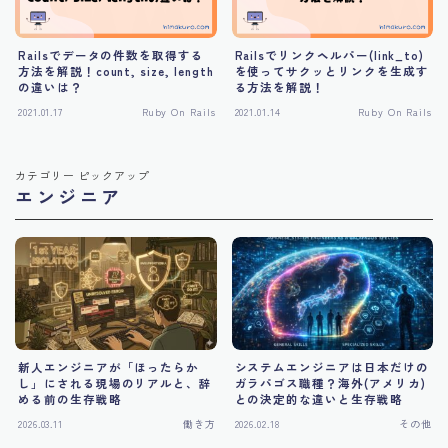
Railsでデータの件数を取得する
Railsでリンクヘルパー(link_to)
方法を解説！count, size, length
を使ってサクッとリンクを生成す
の違いは？
る方法を解説！
2021.01.17
Ruby On Rails
2021.01.14
Ruby On Rails
カテゴリー ピックアップ
エンジニア
新人エンジニアが「ほったらか
システムエンジニアは日本だけの
し」にされる現場のリアルと、辞
ガラパゴス職種？海外(アメリカ)
める前の生存戦略
との決定的な違いと生存戦略
2026.03.11
働き方
2026.02.18
その他