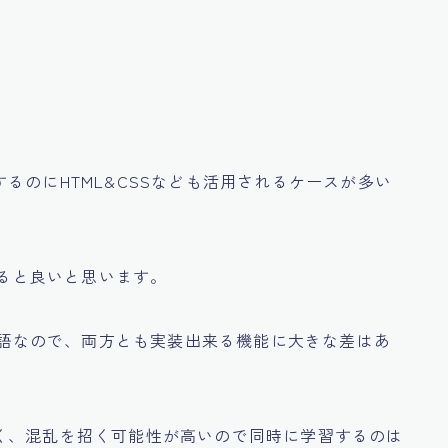
るのにHTML&CSSなども活用されるケースが多い
めると良いと思います。
言語なので、両方とも
実装出来る機能に大きな差はあ
く、混乱を招く可能性が高いので
同時に学習するのは