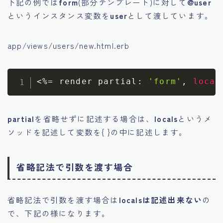
下記の例では
form
(部分テンプレート)に対して
@user
というインスタンス変数を
user
として渡しています。
app/views/users/new.html.erb
<
%=
 render partial
:
'form'
,
local
partial
を省略せずに記述する場合は、
locals
というメ
ソッドを記述して変数を{ }の中に記述します。
省略記法で引数を渡す場合
省略記法で引数を渡す場合は
localsは記述出来ない
の
で、下記の様になります。