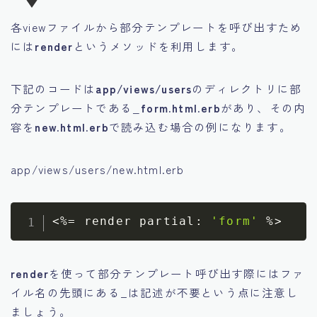
各viewファイルから部分テンプレートを呼び出すため
には
render
というメソッドを利用します。
下記のコードは
app/views/users
のディレクトリに部
分テンプレートである
_form.html.erb
があり、その内
容を
new.html.erb
で読み込む場合の例になります。
app/views/users/new.html.erb
<
%=
 render partial
:
'form'
%
>
render
を使って部分テンプレート呼び出す際にはファ
イル名の先頭にある_は記述が不要という点に注意し
ましょう。