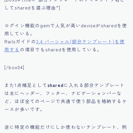
してsharedを選ぶ理由”]
ログイン機能のgemで人気が高いdeviseがsharedを使
用している。
Railsガイドの
3.4 パーシャル
(部分テンプレート)
を使
用する
の項目でもsharedを使用している。
[/box04]
また1点補足として
shared
に入れる部分テンプレート
は主にヘッダー、フッター、ナビゲーションバーな
ど、ほぼ全てのページで共通で使う部品を格納するケ
ースが多いです。
逆に特定の機能だけにしか使わないテンプレート、例