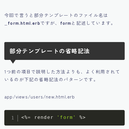
今回で言うと部分テンプレートのファイル名は
_form.html.erb
ですが、
form
と記述しています。
部分テンプレートの省略記法
1つ前の項目で説明した方法よりも、よく利用されて
いるのが下記の省略記法のパターンです。
app/views/users/new.html.erb
<
%=
 render 
'form'
%
>