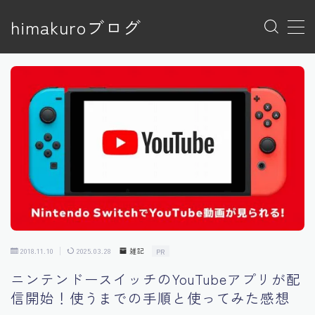
himakuroブログ
MENU
トップページ
プライバシーポリシー
プライバシーポリシー
利用規約／特定商取引法に基づく表記
有料記事の決済完了ページ
特定商取引法に基づく表記
運営者情報
2018.11.10
2025.03.28
雑記
PR
ニンテンドースイッチのYouTubeアプリが配
信開始！使うまでの手順と使ってみた感想