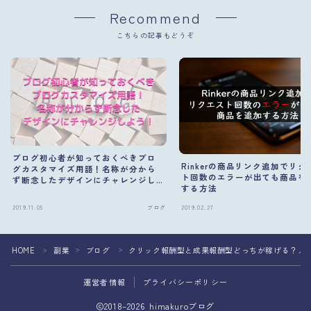
Recommend
こちらの記事もどうぞ
ブログ初心者が知っておくべきブロ
Rinkerの商品リンク追加でリク
グカスタマイズ用語！名称が分から
ト回数のエラーが出ても商品を
ず断念したデザインにチャレンジし
する方法
よう！
2019.11.05
ブログ
2019.02.27
HOME
副業
ブログ
クリック報酬型と成果報酬型どっちが稼げる？メ
＞
＞
＞
運営者情報
プライバシーポリシー
2018–2026 himakuroブログ