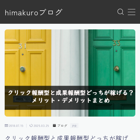
himakuroブログ
MENU
トップページ
プライバシーポリシー
プライバシーポリシー
利用規約／特定商取引法に基づく表記
有料記事の決済完了ページ
特定商取引法に基づく表記
運営者情報
2018.07.19
2025.03.29
ブログ
PR
クリック報酬型と成果報酬型どっちが稼げ