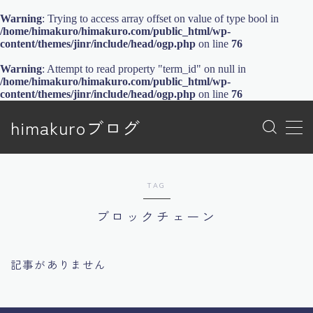
Warning
: Trying to access array offset on value of type bool in
/home/himakuro/himakuro.com/public_html/wp-
content/themes/jinr/include/head/ogp.php
on line
76
MENU
トップページ
Warning
: Attempt to read property "term_id" on null in
/home/himakuro/himakuro.com/public_html/wp-
プライバシーポリシー
content/themes/jinr/include/head/ogp.php
on line
76
プライバシーポリシー
利用規約／特定商取引法に基づく表記
himakuroブログ
有料記事の決済完了ページ
特定商取引法に基づく表記
運営者情報
TAG
ブロックチェーン
記事がありません